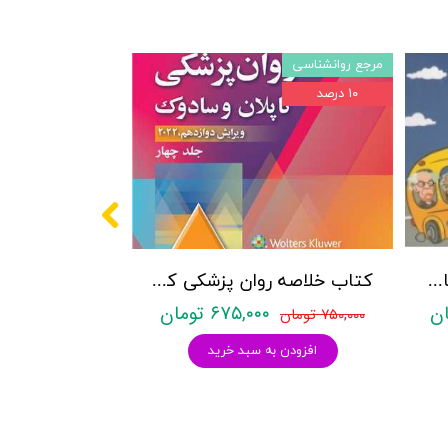
مرجع روانشناسی
۱۰ درصد
پکیج سوالات کنکور کارشناسی ارشد روانشناسی (بالینی، عمومی و تربیتی) با پاسخنامه تشریحی روان آموز
کتاب خلاصه روان پزشکی کاپلان و سادوک ویراست دوازدهم 2022 - جلد4- بنجامین جیمز سادوک ، ویرجینیا آلکوت سادوک ، پدرو روئیز - نشر ارجمند
۶۷۵,۰۰۰ تومان
۷۵۰,۰۰۰ تومان
افزودن به سبد خرید