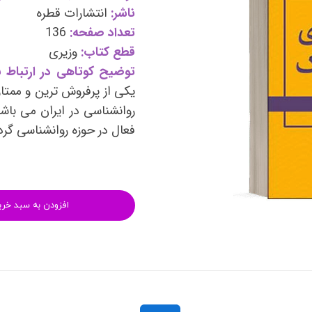
وی
کتب فرزندپروری و تربیت کودک
ناشر:
انتشارات قطره
تعداد صفحه:
136
وانبخشی
کتب روانشناسی خانواده
قطع کتاب:
وزیری
های روانشناسی (تست شخصیت)
کتب فن بیان و سخنوری
توضیح کوتاهی در ارتباط ب
یکی از پرفروش ترین و ممتا
روانشناسی در ایران می باشد
فعال در حوزه روانشناسی گر
افزودن به سبد خری