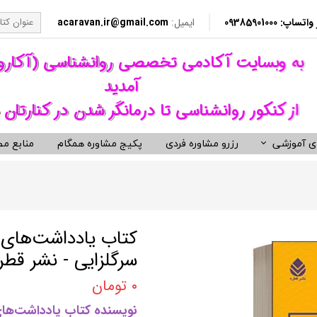
​​ 09385901000
ایمیل:
acaravan.ir@gmail.com
​به وبسایت آکادمی تخصصی روانشناسی (آکار
آمدید ​​​​​​​
از کنکور روانشناسی تا درمانگر شدن در کنارتان 
ی آموزشی
رزرو مشاوره فردی
پکیج مشاوره همگام
منابع مط
کردهای درمانی (رواندرمانی)
ی مشاوره ای کنکور روانشناسی
نکور ارشد روانشناسی وزارت بهداشت
ویدیوهای روانشناسی و روان درمانی
کتب توسعه فردی، رمان و روان شنا
ناختی رفتاری CBT
معروف ترین کتب روانشناسی دنیا
مانی دیالکتیکال DBT
کتب حوزه توسعه فردی
کتاب یادداشت‌های
 درمانی ST
کتب انگیزشی و موفقیت
سرگلزایی - نشر قطر
فتاری BT
کتب رمان برگزیده
۰ تومان
رمانگری روان شناسی
کتب زندگی زناشویی و ازدواج
نویسنده کتاب یادداشت‌ها