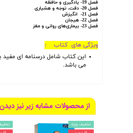
فصل 19- یادگیری و حافظه
فصل 20- دقت، توجه و هشیاری
فصل 21- انگیزش
فصل 22- هیجان
فصل 23- بیماری‌های روانی و مغز
ویژگی های کتاب :
این کتاب شامل درسنامه ای مفید ب
می باشد.
از محصولات مشابه زیر نیز دیدن 
تخفیف ویژه
تخفیف
۱۲ درصد
۱۲ درصد