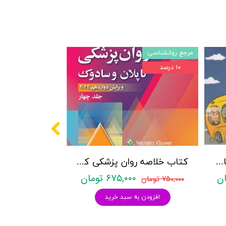
مرجع روانشناسی
۱۰ درصد
پکیج سوالات کنکور کارشناسی ارشد روانشناسی (بالینی، عمومی و تربیتی) با پاسخنامه تشریحی روان آموز
کتاب خلاصه روان پزشکی کاپلان و سادوک ویراست دوازدهم 2022 - جلد4- بنجامین جیمز سادوک ، ویرجینیا آلکوت سادوک ، پدرو روئیز - نشر ارجمند
۶۷۵,۰۰۰ تومان
۷۵۰,۰۰۰ تومان
افزودن به سبد خرید