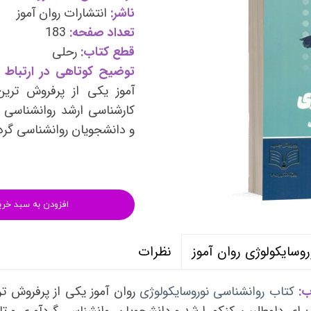
وی
کتب فرزندپروری و تربیت کودک
ناشر:
انتشارات روان آموز
تعداد صفحه:
183
وانبخشی
کتب روانشناسی خانواده
قطع کتاب:
رحلی
های روانشناسی (تست شخصیت)
کتب فن بیان و سخنوری
توضیح کوتاهی در ارتباط ب
آموز یکی از پرفروش تری
کارشناسی ارشد روانشناسی د
و دانشجویان روانشناسی گر
افزودن به سبد خری
نظرات
سایکولوژی روان آموز
ب:
کتاب روانشناسی نوروسایکولوژی
روان آموز یکی از پرفروش ت