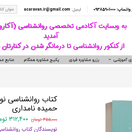
​​ 09385901000
ایمیل:
acaravan.ir@gmail.com
​به وبسایت آکادمی تخصصی روانشناسی (آکار
آمدید ​​​​​​​
از کنکور روانشناسی تا درمانگر شدن در کنارتان 
ی آموزشی
رزرو مشاوره فردی
پکیج مشاوره همگام
منابع مط
کردهای درمانی (رواندرمانی)
ی مشاوره ای کنکور روانشناسی
نکور ارشد روانشناسی وزارت بهداشت
ویدیوهای روانشناسی و روان درمانی
کتب توسعه فردی، رمان و روان شنا
ناختی رفتاری CBT
معروف ترین کتب روانشناسی دنیا
مانی دیالکتیکال DBT
کتب حوزه توسعه فردی
کتاب روانشناسی نور
 درمانی ST
کتب انگیزشی و موفقیت
حمیده نامداری
فتاری BT
کتب رمان برگزیده
۳۱۲,۴۰۰ تومان
۳۵۵,۰۰۰ تومان
رمانگری روان شناسی
کتب زندگی زناشویی و ازدواج
نویسندگان کتاب روانشناسی