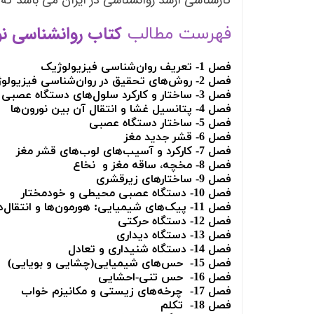
کارشناسی ارشد روانشناسی در ایران می باشد که
کتاب روانشناسی نو
فهرست مطالب
فصل 1- تعریف روان‌شناسی فیزیولوژیک
فصل 2- روش‌های تحقیق در روان‌شناسی فیزیولوژیک
فصل 3- ساختار و کارکرد سلول‌های دستگاه عصبی
فصل 4- پتانسیل غشا و انتقال آن بین نورون‌ها
فصل 5- ساختار دستگاه عصبی
فصل 6- قشر جدید مغز
فصل 7- کارکرد و آسیب‌های لوب‌های قشر مغز
فصل 8- مخچه، ساقه مغز و نخاع
فصل 9- ساختارهای زیرقشری
فصل 10- دستگاه عصبی محیطی و خودمختار
فصل 11- پیک‌های شیمیایی: هورمون‌ها و انتقال‌دهنده‌های عصبی
فصل 12- دستگاه حرکتی
فصل 13- دستگاه دیداری
فصل 14- دستگاه شنیداری و تعادل
فصل 15- حس‌های شیمیایی(چشایی و بویایی)
فصل 16- حس تنی-احشایی
فصل 17- چرخه‌های زیستی و مکانیزم خواب
فصل 18- تکلم