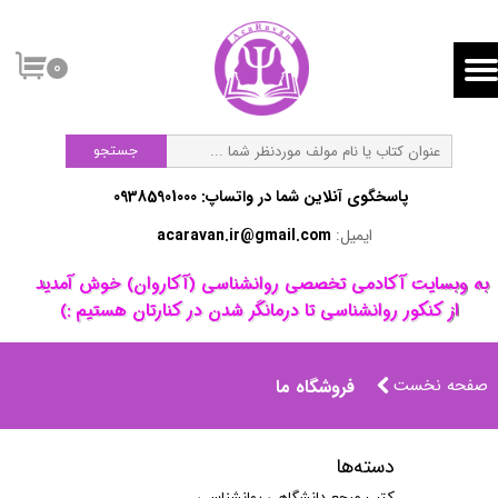
۰
جستجو
پاسخگوی آنلاین شما در واتساپ:​​​​​​​ 09385901000
ایمیل:
acaravan.ir@gmail.com
​به وبسایت آکادمی تخصصی روانشناسی (آکاروان) خوش آمدید ​​​​​​​
از کنکور روانشناسی تا درمانگر شدن در کنارتان هستیم :)
صفحه نخست
فروشگاه ما
دسته‌ها
کتب مرجع دانشگاهی روانشناسی