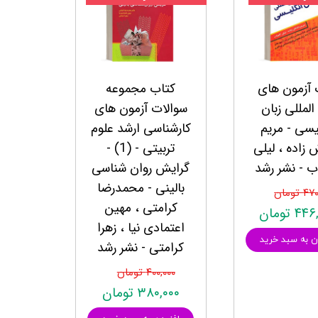
انتشارات روان آموز
انتشارات رشد
انتشارات ساوالان
انتشارات قطره
 آزمون های
کتاب مجموعه
المللی زبان
سوالات آزمون های
انتشارات ققنوس
یسی - مریم
کارشناسی ارشد علوم
انتشارات مدرسان شریف
 زاده ، لیلی
تربیتی - (1) -
انتشارات ویرایش
ب - نشر رشد
گرایش روان شناسی
بالینی - محمدرضا
 تومان
کرامتی ، مهین
 تومان
اعتمادی نیا ، زهرا
ن به سبد خرید
کرامتی - نشر رشد
۴۰۰,۰۰۰ تومان
۳۸۰,۰۰۰ تومان