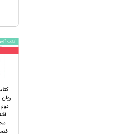
کتاب آزمو
۰
کتاب
روان 
دوم 
آشتی
محم
فتحی