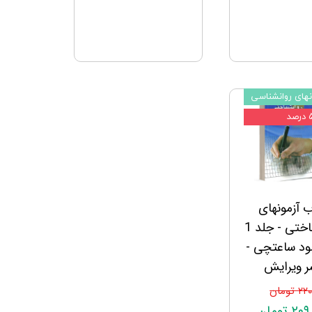
نهای روانشناسی
رصد
ب آزمونهای
روانشناختی - جلد 1
ود ساعتچی -
ر ویرایش
 تومان
۲ تومان