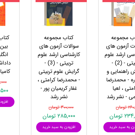
وی
کتب فرزندپروری و تربیت کودک
وانبخشی
کتب روانشناسی خانواده
های روانشناسی (تست شخصیت)
کتب فن بیان و سخنوری
ب مجموعه
کتاب مجموعه
کتاب
ت آزمون های
سوالات آزمون های
بین 
سی ارشد علوم
کارشناسی ارشد علوم
انگل
تربیتی - (2) -
تربیتی - (3) -
داداش
 راهنمایی و
گرایش علوم تربیتی
کامیا
ه - محمدرضا
- محمدرضا کرامتی ،
۴۷۰,۰۰۰
متی ، لعیا
غفار کریمیان پور -
۴۴۶,۵۰۰
ی - نشر رشد
نشر رشد
افزود
۲ تومان
۳۰۰,۰۰۰ تومان
۲ تومان
۲۸۵,۰۰۰ تومان
ن به سبد خرید
افزودن به سبد خرید