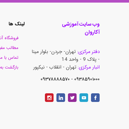
وب سایت آموزشی
لینک ها
آکاروان
فروشگاه آن
مطالب مفی
دفتر مرکزی:
تهران- جردن- بلوار مینا
تماس با ما
- پلاک 9 - واحد 14
انبار مرکزی:
تهران - انقلاب - نیکپور
بازگشت به
​​​​​​​09385901000 - 09378888570