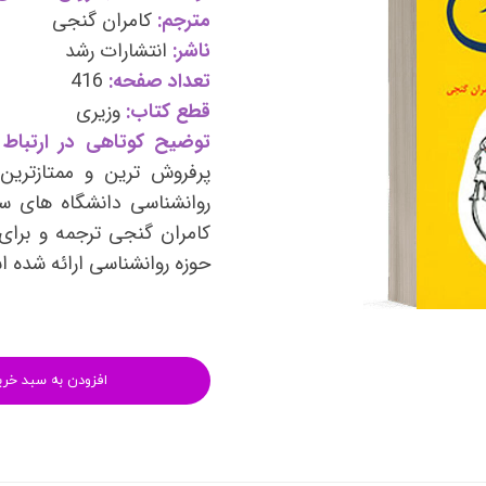
وی
کتب فرزندپروری و تربیت کودک
مترجم:
کامران گنجی
ناشر:
انتشارات رشد
وانبخشی
کتب روانشناسی خانواده
تعداد صفحه:
416
های روانشناسی (تست شخصیت)
کتب فن بیان و سخنوری
قطع کتاب:
وزیری
توضیح کوتاهی در ارتباط 
پرفروش ترین و ممتازتری
روانشناسی دانشگاه های س
کامران گنجی ترجمه و برای 
حوزه روانشناسی ارائه شده 
افزودن به سبد خری