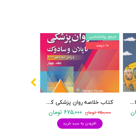
مرجع روانشناسی
۱۰ درصد
پکیج سوالات کنکور کارشناسی ارشد روانشناسی (بالینی، عمومی و تربیتی) با پاسخنامه تشریحی روان آموز
کتاب خلاصه روان پزشکی کاپلان و سادوک ویراست دوازدهم 2022 - جلد4- بنجامین جیمز سادوک ، ویرجینیا آلکوت سادوک ، پدرو روئیز - نشر ارجمند
۶۷۵,۰۰۰ تومان
۷۵۰,۰۰۰ تومان
افزودن به سبد خرید