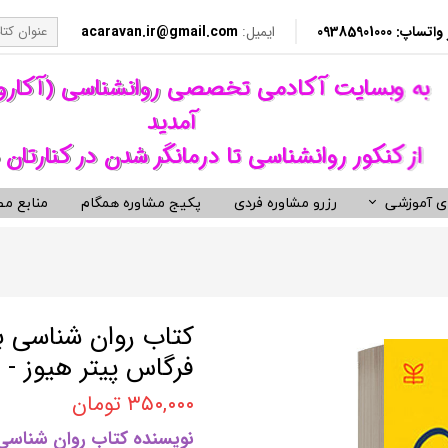
​​ 09385901000
ایمیل:
acaravan.ir@gmail.com
​به وبسایت آکادمی تخصصی روانشناسی (آکار
آمدید ​​​​​​​
از کنکور روانشناسی تا درمانگر شدن در کنارتان 
ی آموزشی
رزرو مشاوره فردی
پکیج مشاوره همگام
منابع مط
کردهای درمانی (رواندرمانی)
ی مشاوره ای کنکور روانشناسی
نکور ارشد روانشناسی وزارت بهداشت
ویدیوهای روانشناسی و روان درمانی
کتب توسعه فردی، رمان و روان شنا
ناختی رفتاری CBT
معروف ترین کتب روانشناسی دنیا
مانی دیالکتیکال DBT
کتب حوزه توسعه فردی
کتاب روان شناسی با
 درمانی ST
کتب انگیزشی و موفقیت
فرگاس پیتر هیوز - 
فتاری BT
کتب رمان برگزیده
۳۵۰,۰۰۰ تومان
رمانگری روان شناسی
کتب زندگی زناشویی و ازدواج
نویسنده کتاب روان شناسی 