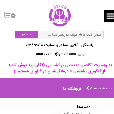
۰
جستجو
پاسخگوی آنلاین شما در واتساپ:​​​​​​​ 09385901000
ایمیل:
acaravan.ir@gmail.com
​به وبسایت آکادمی تخصصی روانشناسی (آکاروان) خوش آمدید ​​​​​​​
از کنکور روانشناسی تا درمانگر شدن در کنارتان هستیم :)
صفحه نخست
فروشگاه ما
دسته‌ها
کتب مرجع دانشگاهی روانشناسی