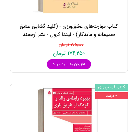
کتاب مهارت‌های عشق‌ورزی - (كليد گشايق عشق
صميمانه و ماندگار) - لیندا کرول - نشر ارجمند
۲۰۵,۰۰۰ تومان
۱۷۴,۲۵۰ تومان
افزودن به سبد خرید
کتاب فرزندپروری
۰ درصد