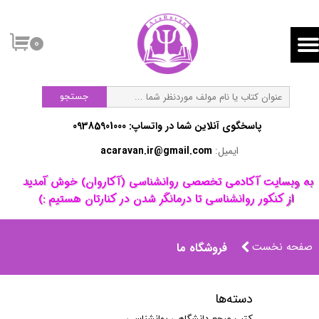
۰
جستجو
پاسخگوی آنلاین شما در واتساپ:​​​​​​​ 09385901000
ایمیل:
acaravan.ir@gmail.com
​به وبسایت آکادمی تخصصی روانشناسی (آکاروان) خوش آمدید ​​​​​​​
از کنکور روانشناسی تا درمانگر شدن در کنارتان هستیم :)
صفحه نخست
فروشگاه ما
دسته‌ها
کتب مرجع دانشگاهی روانشناسی