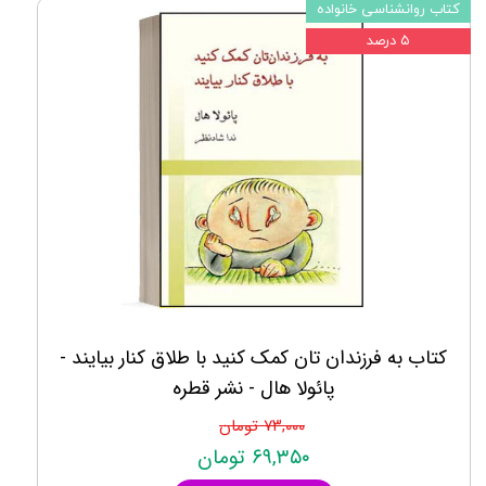
کتاب روانشناسی خانواده
۵ درصد
کتاب به فرزندان تان کمک کنید با طلاق کنار بیایند -
پائولا هال - نشر قطره
۷۳,۰۰۰ تومان
۶۹,۳۵۰ تومان