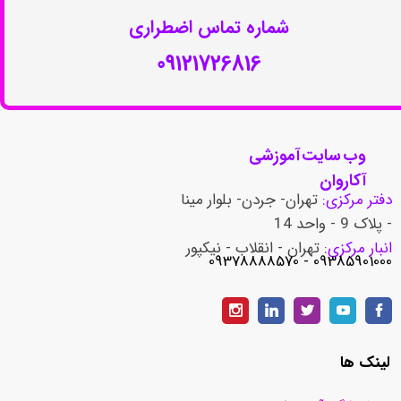
شماره تماس اضطراری​​​​​​​
09121726816
وب سایت آموزشی
آکاروان
دفتر مرکزی:
تهران- جردن- بلوار مینا
- پلاک 9 - واحد 14
انبار مرکزی:
تهران - انقلاب - نیکپور
​​​​​​​09385901000 - 09378888570
لینک ها