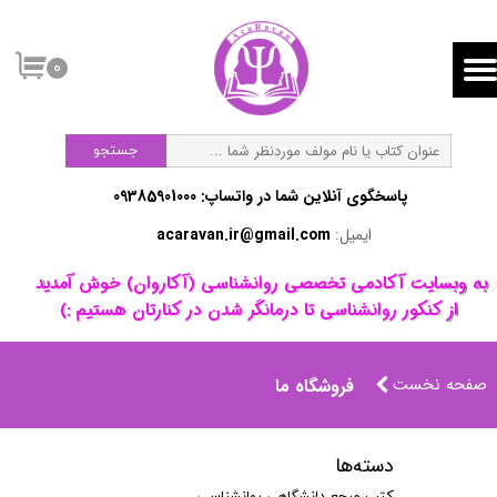
۰
جستجو
پاسخگوی آنلاین شما در واتساپ:​​​​​​​ 09385901000
ایمیل:
acaravan.ir@gmail.com
​به وبسایت آکادمی تخصصی روانشناسی (آکاروان) خوش آمدید ​​​​​​​
از کنکور روانشناسی تا درمانگر شدن در کنارتان هستیم :)
صفحه نخست
فروشگاه ما
دسته‌ها
کتب مرجع دانشگاهی روانشناسی