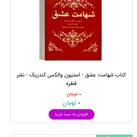
کتاب شهامت عشق - استیون والکس کندریک - نشر
قطره
۰ تومان
۰ تومان
افزودن به سبد خرید