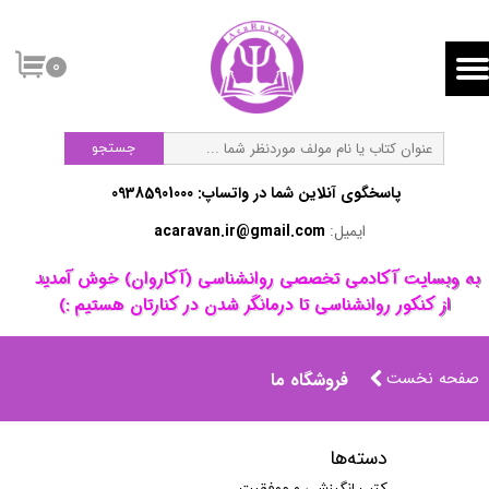
۰
جستجو
پاسخگوی آنلاین شما در واتساپ:​​​​​​​ 09385901000
ایمیل:
acaravan.ir@gmail.com
​به وبسایت آکادمی تخصصی روانشناسی (آکاروان) خوش آمدید ​​​​​​​
از کنکور روانشناسی تا درمانگر شدن در کنارتان هستیم :)
صفحه نخست
فروشگاه ما
دسته‌ها
کتب انگیزشی و موفقیت