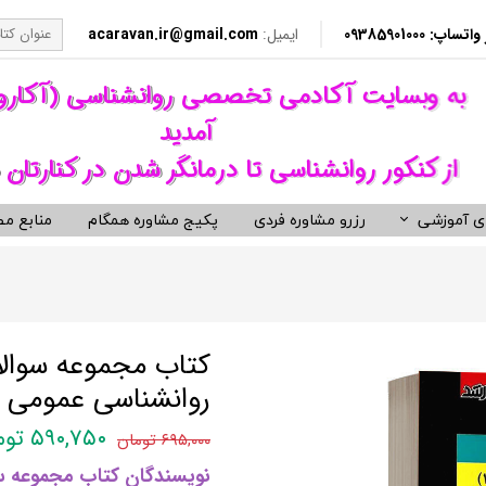
​​ 09385901000
ایمیل:
acaravan.ir@gmail.com
​به وبسایت آکادمی تخصصی روانشناسی (آکار
آمدید ​​​​​​​
از کنکور روانشناسی تا درمانگر شدن در کنارتان 
ی آموزشی
رزرو مشاوره فردی
پکیج مشاوره همگام
منابع مط
کردهای درمانی (رواندرمانی)
ی مشاوره ای کنکور روانشناسی
نکور ارشد روانشناسی وزارت بهداشت
ویدیوهای روانشناسی و روان درمانی
کتب توسعه فردی، رمان و روان شنا
ناختی رفتاری CBT
معروف ترین کتب روانشناسی دنیا
مانی دیالکتیکال DBT
کتب حوزه توسعه فردی
کتاب مجموعه سوالا
 درمانی ST
کتب انگیزشی و موفقیت
روانشناسی عمومی ا
فتاری BT
کتب رمان برگزیده
۵۹۰,۷۵۰ تومان
۶۹۵,۰۰۰ تومان
رمانگری روان شناسی
کتب زندگی زناشویی و ازدواج
نویسندگان کتاب مجموعه سو