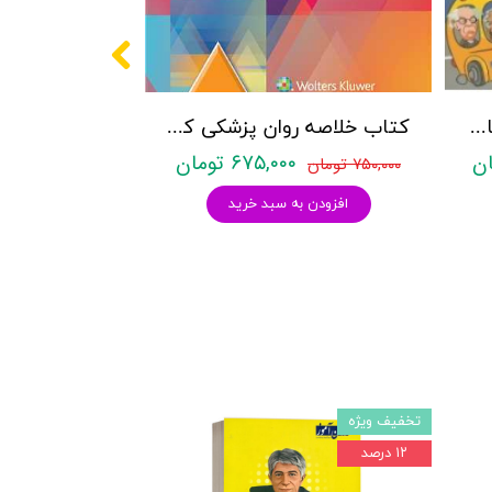
پکیج سوالات کنکور کارشناسی ارشد روانشناسی (بالینی، عمومی و تربیتی) با پاسخنامه تشریحی روان آموز
کتاب خلاصه روان پزشکی کاپلان و سادوک ویراست دوازدهم 2022 - جلد4- بنجامین جیمز سادوک ، ویرجینیا آلکوت سادوک ، پدرو روئیز - نشر ارجمند
۶۷۵,۰۰۰ تومان
۷۵۰,۰۰۰ تومان
افزودن به سبد خرید
تخفیف ویژه
۱۲ درصد