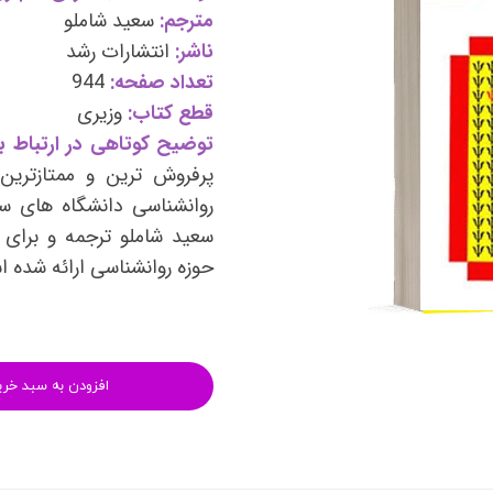
وی
کتب فرزندپروری و تربیت کودک
مترجم:
سعید شاملو
ناشر:
انتشارات رشد
وانبخشی
کتب روانشناسی خانواده
تعداد صفحه:
944
های روانشناسی (تست شخصیت)
کتب فن بیان و سخنوری
قطع کتاب:
وزیری
توضیح کوتاهی در ارتباط با
پرفروش ترین و ممتازتری
روانشناسی دانشگاه های س
سعید شاملو ترجمه و برای ع
حوزه روانشناسی ارائه شده 
افزودن به سبد خری