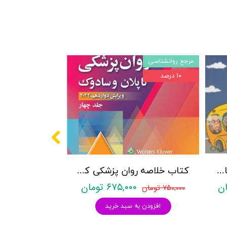
مرجع روانشناسی
۱۰ درصد
پکیج سوالات کنکور کارشناسی ارشد روانشناسی (بالینی، عمومی و تربیتی) با پاسخنامه تشریحی روان آموز
کتاب خلاصه روان پزشکی کاپلان و سادوک ویراست دوازدهم 2022 - جلد4- بنجامین جیمز سادوک ، ویرجینیا آلکوت سادوک ، پدرو روئیز - نشر ارجمند
۶۷۵,۰۰۰ تومان
۷۵۰,۰۰۰ تومان
افزودن به سبد خرید