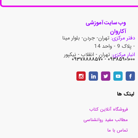
وب سایت آموزشی
آکاروان
دفتر مرکزی:
تهران- جردن- بلوار مینا
- پلاک 9 - واحد 14
انبار مرکزی:
تهران - انقلاب - نیکپور
​​​​​​​09385901000 - 09378888570
لینک ها
فروشگاه آنلاین کتاب
مطالب مفید روانشناسی
تماس با ما