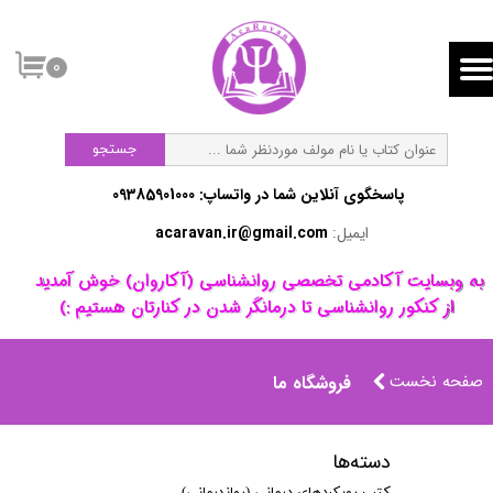
۰
جستجو
پاسخگوی آنلاین شما در واتساپ:​​​​​​​ 09385901000
ایمیل:
acaravan.ir@gmail.com
​به وبسایت آکادمی تخصصی روانشناسی (آکاروان) خوش آمدید ​​​​​​​
از کنکور روانشناسی تا درمانگر شدن در کنارتان هستیم :)
صفحه نخست
فروشگاه ما
دسته‌ها
کتب رویکردهای درمانی (رواندرمانی)