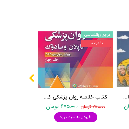
مرجع روانشناسی
۱۰ درصد
پکیج سوالات کنکور کارشناسی ارشد روانشناسی (بالینی، عمومی و تربیتی) با پاسخنامه تشریحی روان آموز
کتاب خلاصه روان پزشکی کاپلان و سادوک ویراست دوازدهم 2022 - جلد4- بنجامین جیمز سادوک ، ویرجینیا آلکوت سادوک ، پدرو روئیز - نشر ارجمند
۶۷۵,۰۰۰ تومان
۷۵۰,۰۰۰ تومان
افزودن به سبد خرید