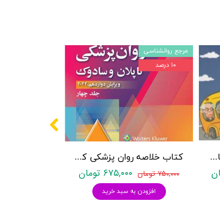
مرجع روانشناسی
۱۰ درصد
پکیج سوالات کنکور کارشناسی ارشد روانشناسی (بالینی، عمومی و تربیتی) با پاسخنامه تشریحی روان آموز
کتاب خلاصه روان پزشکی کاپلان و سادوک ویراست دوازدهم 2022 - جلد4- بنجامین جیمز سادوک ، ویرجینیا آلکوت سادوک ، پدرو روئیز - نشر ارجمند
۶۷۵,۰۰۰ تومان
۷۵۰,۰۰۰ تومان
افزودن به سبد خرید