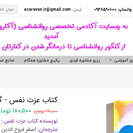
​​ 09385901000
ایمیل:
acaravan.ir@gmail.com
​به وبسایت آکادمی تخصصی روانشناسی (آکار
آمدید ​​​​​​​
از کنکور روانشناسی تا درمانگر شدن در کنارتان 
ی آموزشی
رزرو مشاوره فردی
پکیج مشاوره همگام
منابع مط
کردهای درمانی (رواندرمانی)
ی مشاوره ای کنکور روانشناسی
نکور ارشد روانشناسی وزارت بهداشت
ویدیوهای روانشناسی و روان درمانی
کتب توسعه فردی، رمان و روان شنا
ناختی رفتاری CBT
معروف ترین کتب روانشناسی دنیا
مانی دیالکتیکال DBT
کتب حوزه توسعه فردی
کتاب عزت نفس - گلن
 درمانی ST
کتب انگیزشی و موفقیت
۱۸۰,۵۰۰ تومان
۱۹۰,۰۰۰ تومان
فتاری BT
کتب رمان برگزیده
نویسنده کتاب عزت نفس :
رمانگری روان شناسی
کتب زندگی زناشویی و ازدواج
مترجمان:
اصغر فروع الدین 