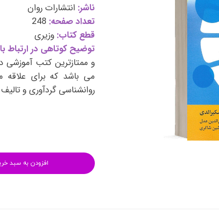
وی
کتب فرزندپروری و تربیت کودک
ناشر:
انتشارات روان
تعداد صفحه:
248
وانبخشی
کتب روانشناسی خانواده
قطع کتاب:
وزیری
های روانشناسی (تست شخصیت)
کتب فن بیان و سخنوری
توضیح کوتاهی در ارتباط با 
و ممتازترین کتب آموزشی در
می باشد که برای علاقه م
روانشناسی گردآوری و تالی
افزودن به سبد خری