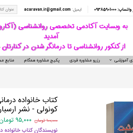
​​ 09385901000
ایمیل:
acaravan.ir@gmail.com
​به وبسایت آکادمی تخصصی روانشناسی (آکار
آمدید ​​​​​​​
از کنکور روانشناسی تا درمانگر شدن در کنارتان 
ی آموزشی
رزرو مشاوره فردی
پکیج مشاوره همگام
منابع مط
کردهای درمانی (رواندرمانی)
ی مشاوره ای کنکور روانشناسی
نکور ارشد روانشناسی وزارت بهداشت
ویدیوهای روانشناسی و روان درمانی
کتب توسعه فردی، رمان و روان شنا
ناختی رفتاری CBT
معروف ترین کتب روانشناسی دنیا
مانی دیالکتیکال DBT
کتب حوزه توسعه فردی
کتاب خانواده درمان
 درمانی ST
کتب انگیزشی و موفقیت
کونولی - نشر ارسبار
فتاری BT
کتب رمان برگزیده
۹۵,۰۰۰ تومان
۱۰۰,۰۰۰ تومان
رمانگری روان شناسی
کتب زندگی زناشویی و ازدواج
نویسندگان کتاب خانواده در