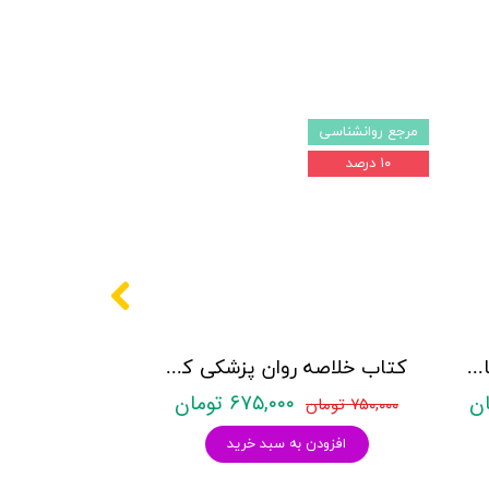
مرجع روانشناسی
۱۰ درصد
پکیج سوالات کنکور کارشناسی ارشد روانشناسی (بالینی، عمومی و تربیتی) با پاسخنامه تشریحی روان آموز
کتاب خلاصه روان پزشکی کاپلان و سادوک ویراست دوازدهم 2022 - جلد4- بنجامین جیمز سادوک ، ویرجینیا آلکوت سادوک ، پدرو روئیز - نشر ارجمند
۶۷۵,۰۰۰ تومان
۷۵۰,۰۰۰ تومان
افزودن به سبد خرید