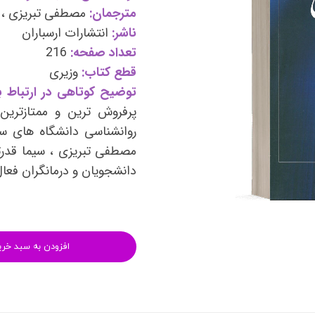
وی
کتب فرزندپروری و تربیت کودک
مترجمان:
مصطفی تبریزی ، 
ناشر:
انتشارات ارسباران
وانبخشی
کتب روانشناسی خانواده
تعداد صفحه:
216
های روانشناسی (تست شخصیت)
کتب فن بیان و سخنوری
قطع کتاب:
وزیری
توضیح کوتاهی در ارتباط با
پرفروش ترین و ممتازتری
روانشناسی دانشگاه های س
مصطفی تبریزی ، سیما قدرت
دانشجویان و درمانگران فعال
افزودن به سبد خری