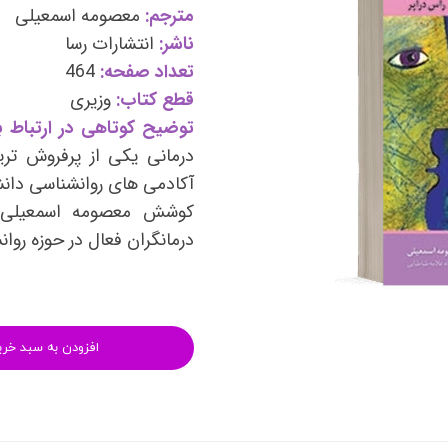
وی
کتب فرزندپروری و تربیت کودک
مترجم:
معصومه اسمعیلی
ناشر:
انتشارات رسا
وانبخشی
کتب روانشناسی خانواده
تعداد صفحه:
464
های روانشناسی (تست شخصیت)
کتب فن بیان و سخنوری
قطع کتاب:
وزیری
توضیح کوتاهی در ارتباط با
درمانی یکی از پرفروش تر
آکادمی های روانشناسی دانشگ
کوشش
معصومه اسمعیلی
درمانگران فعال در حوزه رو
افزودن به سبد خری