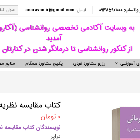
​​ 09385901000
ایمیل:
acaravan.ir@gmail.com
​به وبسایت آکادمی تخصصی روانشناسی (آکار
آمدید ​​​​​​​
از کنکور روانشناسی تا درمانگر شدن در کنارتان 
ی آموزشی
رزرو مشاوره فردی
پکیج مشاوره همگام
منابع مط
کردهای درمانی (رواندرمانی)
ی مشاوره ای کنکور روانشناسی
نکور ارشد روانشناسی وزارت بهداشت
ویدیوهای روانشناسی و روان درمانی
کتب توسعه فردی، رمان و روان شنا
ناختی رفتاری CBT
معروف ترین کتب روانشناسی دنیا
مانی دیالکتیکال DBT
کتب حوزه توسعه فردی
کتاب مقایسه نظریه 
 درمانی ST
کتب انگیزشی و موفقیت
۰ تومان
فتاری BT
کتب رمان برگزیده
نویسندگان کتاب مقایسه نظر
رمانگری روان شناسی
کتب زندگی زناشویی و ازدواج
دراپر