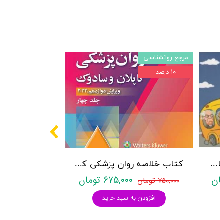
مرجع روانشناسی
۱۰ درصد
پکیج سوالات کنکور کارشناسی ارشد روانشناسی (بالینی، عمومی و تربیتی) با پاسخنامه تشریحی روان آموز
کتاب خلاصه روان پزشکی کاپلان و سادوک ویراست دوازدهم 2022 - جلد4- بنجامین جیمز سادوک ، ویرجینیا آلکوت سادوک ، پدرو روئیز - نشر ارجمند
۶۷۵,۰۰۰ تومان
۷۵۰,۰۰۰ تومان
افزودن به سبد خرید