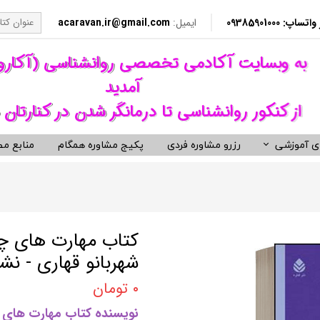
​​ 09385901000
ایمیل:
acaravan.ir@gmail.com
​به وبسایت آکادمی تخصصی روانشناسی (آکار
آمدید ​​​​​​​
از کنکور روانشناسی تا درمانگر شدن در کنارتان 
ی آموزشی
رزرو مشاوره فردی
پکیج مشاوره همگام
منابع مط
کردهای درمانی (رواندرمانی)
ی مشاوره ای کنکور روانشناسی
نکور ارشد روانشناسی وزارت بهداشت
ویدیوهای روانشناسی و روان درمانی
کتب توسعه فردی، رمان و روان شنا
ناختی رفتاری CBT
معروف ترین کتب روانشناسی دنیا
مانی دیالکتیکال DBT
کتب حوزه توسعه فردی
کتاب مهارت های چا
 درمانی ST
کتب انگیزشی و موفقیت
شهربانو قهاری - نش
فتاری BT
کتب رمان برگزیده
۰ تومان
رمانگری روان شناسی
کتب زندگی زناشویی و ازدواج
نویسنده کتاب مهارت های 