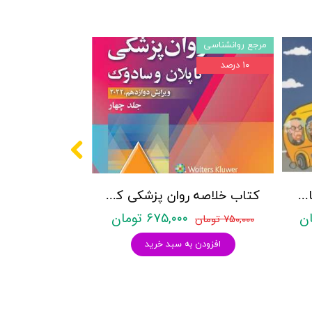
مرجع روانشناسی
۱۰ درصد
پکیج سوالات کنکور کارشناسی ارشد روانشناسی (بالینی، عمومی و تربیتی) با پاسخنامه تشریحی روان آموز
کتاب خلاصه روان پزشکی کاپلان و سادوک ویراست دوازدهم 2022 - جلد4- بنجامین جیمز سادوک ، ویرجینیا آلکوت سادوک ، پدرو روئیز - نشر ارجمند
۶۷۵,۰۰۰ تومان
۷۵۰,۰۰۰ تومان
افزودن به سبد خرید