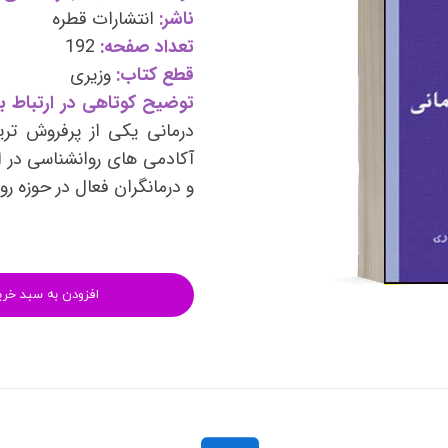
وی
کتب فرزندپروری و تربیت کودک
ناشر:
انتشارات قطره
تعداد صفحه:
192
وانبخشی
کتب روانشناسی خانواده
قطع کتاب:
وزیری
های روانشناسی (تست شخصیت)
کتب فن بیان و سخنوری
توضیح کوتاهی در ارتباط با
درمانی یکی از پرفروش تر
آکادمی های روانشناسی در ا
و درمانگران فعال در حوزه ر
افزودن به سبد خری