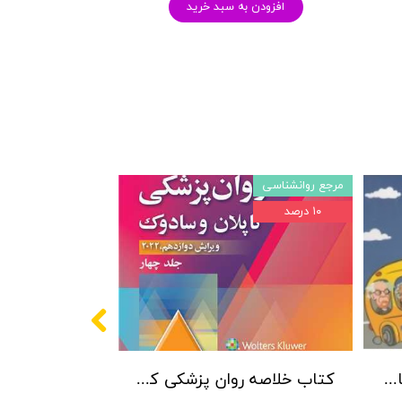
افزودن به سبد خرید
مرجع روانشناسی
۱۰ درصد
پکیج سوالات کنکور کارشناسی ارشد روانشناسی (بالینی، عمومی و تربیتی) با پاسخنامه تشریحی روان آموز
کتاب خلاصه روان پزشکی کاپلان و سادوک ویراست دوازدهم 2022 - جلد4- بنجامین جیمز سادوک ، ویرجینیا آلکوت سادوک ، پدرو روئیز - نشر ارجمند