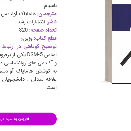
وی
کتب فرزندپروری و تربیت کودک
ناسبام
مترجمان:
هامایاک آوادیس ی
وانبخشی
کتب روانشناسی خانواده
ناشر:
انتشارات رشد
های روانشناسی (تست شخصیت)
کتب فن بیان و سخنوری
تعداد صفحه:
320
قطع کتاب:
وزیری
توضیح کوتاهی در ارتباط ب
اساس DSM-5 یکی
و آکادمی های روانشناسی دا
به کوشش هامایاک آوادیس 
علاقه مندان ، دانشجویان و
است.
افزودن به سبد خری