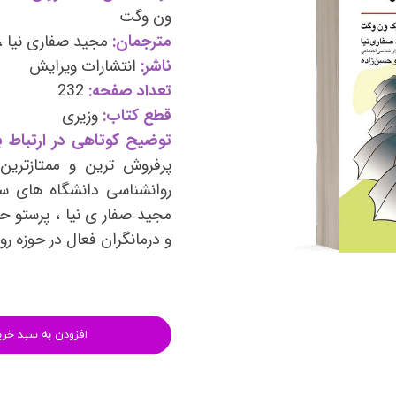
وی
کتب فرزندپروری و تربیت کودک
ون وگت
مترجمان:
مجید صفاری نیا ،
وانبخشی
کتب روانشناسی خانواده
ناشر:
انتشارات ویرایش
های روانشناسی (تست شخصیت)
کتب فن بیان و سخنوری
تعداد صفحه:
232
قطع کتاب:
وزیری
توضیح کوتاهی در ارتباط با
پرفروش ترین و ممتازتری
روانشناسی دانشگاه های س
مجید صفار ی نیا ، پرستو ح
و درمانگران فعال در حوزه ر
افزودن به سبد خری