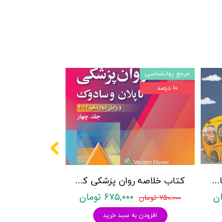
مرجع روانشناسی
۱۰ درصد
پکیج سوالات کنکور کارشناسی ارشد روانشناسی (بالینی، عمومی و تربیتی) با پاسخنامه تشریحی روان آموز
کتاب خلاصه روان پزشکی کاپلان و سادوک ویراست دوازدهم 2022 - جلد4- بنجامین جیمز سادوک ، ویرجینیا آلکوت سادوک ، پدرو روئیز - نشر ارجمند
۶۷۵,۰۰۰ تومان
۷۵۰,۰۰۰ تومان
افزودن به سبد خرید