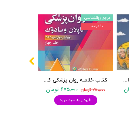
مرجع روانشناسی
۱۰ درصد
پکیج سوالات کنکور کارشناسی ارشد روانشناسی (بالینی، عمومی و تربیتی) با پاسخنامه تشریحی روان آموز
کتاب خلاصه روان پزشکی کاپلان و سادوک ویراست دوازدهم 2022 - جلد4- بنجامین جیمز سادوک ، ویرجینیا آلکوت سادوک ، پدرو روئیز - نشر ارجمند
۶۷۵,۰۰۰ تومان
۷۵۰,۰۰۰ تومان
افزودن به سبد خرید