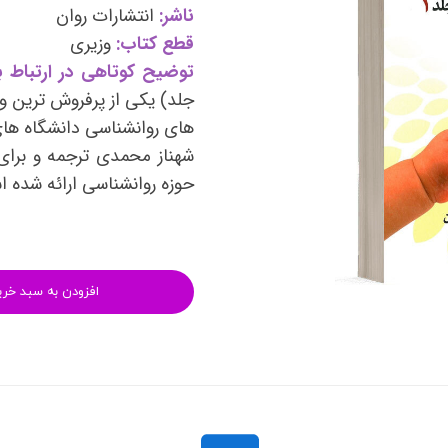
وی
کتب فرزندپروری و تربیت کودک
ناشر:
انتشارات روان
قطع کتاب:
وزیری
وانبخشی
کتب روانشناسی خانواده
توضیح کوتاهی در ارتباط با
های روانشناسی (تست شخصیت)
کتب فن بیان و سخنوری
جلد) یکی از پرفروش ترین و
های روانشناسی دانشگاه های
شهناز محمدی ترجمه و برای 
حوزه روانشناسی ارائه شده 
افزودن به سبد خری