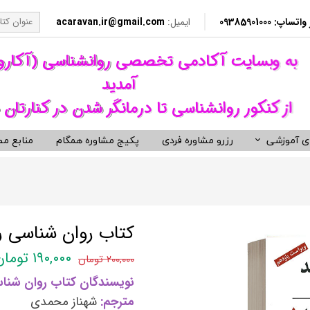
​​ 09385901000
ایمیل:
acaravan.ir@gmail.com
​به وبسایت آکادمی تخصصی روانشناسی (آکار
آمدید ​​​​​​​
از کنکور روانشناسی تا درمانگر شدن در کنارتان 
ی آموزشی
رزرو مشاوره فردی
پکیج مشاوره همگام
منابع مط
کردهای درمانی (رواندرمانی)
ی مشاوره ای کنکور روانشناسی
نکور ارشد روانشناسی وزارت بهداشت
ویدیوهای روانشناسی و روان درمانی
کتب توسعه فردی، رمان و روان شنا
ناختی رفتاری CBT
معروف ترین کتب روانشناسی دنیا
مانی دیالکتیکال DBT
کتب حوزه توسعه فردی
کتاب روان شناسی رشد - جلد 1 - 
 درمانی ST
کتب انگیزشی و موفقیت
۱۹۰,۰۰۰ تومان
۲۰۰,۰۰۰ تومان
فتاری BT
کتب رمان برگزیده
نویسندگان کتاب روان شناس
رمانگری روان شناسی
کتب زندگی زناشویی و ازدواج
مترجم:
شهناز محمدی