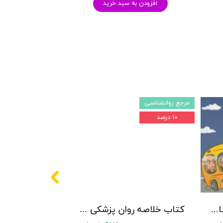
افزودن به سبد خرید
مرجع روانشناسی
۱۰ درصد
پکیج سوالات کنکور کارشناسی ارشد روانشناسی (بالینی، عمومی و تربیتی) با پاسخنامه تشریحی روان آموز
کتاب خلاصه روان پزشکی کاپلان و سادوک ویراست دوازدهم 2022 - جلد4- بنجامین جیمز سادوک ، ویرجینیا آلکوت سادوک ، پدرو روئیز - نشر ارجمند