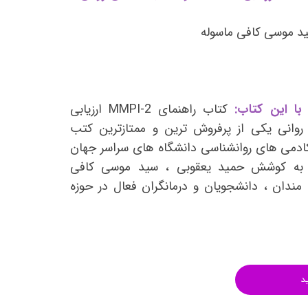
انتشارات روان آموز
ید موسی کافی ماسوله
انتشارات رشد
انتشارات ساوالان
انتشارات قطره
انتشارات ققنوس
با این کتاب:
کتاب راهنمای MMPI-2 ارزیابی
نی یکی از پرفروش ترین و ممتازترین کتب
انتشارات مدرسان شریف
کادمی های روانشناسی دانشگاه های سراسر جهان
انتشارات ویرایش
ز به کوشش حمید یعقوبی ، سید موسی کافی
 مندان ، دانشجویان و درمانگران فعال در حوزه
د