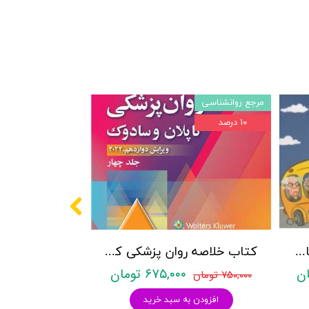
مرجع روانشناسی
۱۰ درصد
پکیج سوالات کنکور کارشناسی ارشد روانشناسی (بالینی، عمومی و تربیتی) با پاسخنامه تشریحی روان آموز
کتاب خلاصه روان پزشکی کاپلان و سادوک ویراست دوازدهم 2022 - جلد4- بنجامین جیمز سادوک ، ویرجینیا آلکوت سادوک ، پدرو روئیز - نشر ارجمند
۶۷۵,۰۰۰ تومان
۷۵۰,۰۰۰ تومان
افزودن به سبد خرید