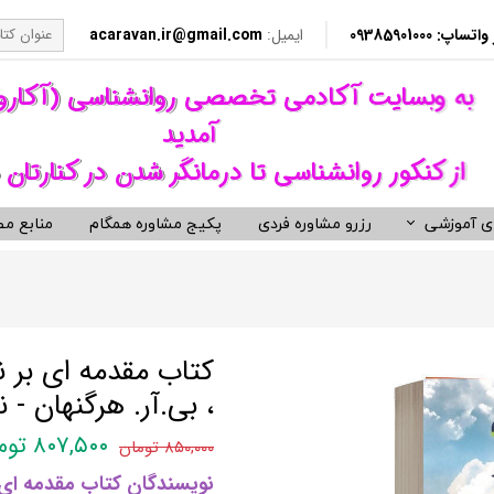
​​ 09385901000
ایمیل:
acaravan.ir@gmail.com
​به وبسایت آکادمی تخصصی روانشناسی (آکار
آمدید ​​​​​​​
از کنکور روانشناسی تا درمانگر شدن در کنارتان 
ی آموزشی
رزرو مشاوره فردی
پکیج مشاوره همگام
منابع مط
کردهای درمانی (رواندرمانی)
ی مشاوره ای کنکور روانشناسی
نکور ارشد روانشناسی وزارت بهداشت
ویدیوهای روانشناسی و روان درمانی
کتب توسعه فردی، رمان و روان شنا
ناختی رفتاری CBT
معروف ترین کتب روانشناسی دنیا
مانی دیالکتیکال DBT
کتب حوزه توسعه فردی
کتاب مقدمه ای بر ن
 درمانی ST
کتب انگیزشی و موفقیت
، بی.آر. هرگنهان - 
فتاری BT
کتب رمان برگزیده
۸۰۷,۵۰۰ تومان
۸۵۰,۰۰۰ تومان
رمانگری روان شناسی
کتب زندگی زناشویی و ازدواج
نویسندگان کتاب مقدمه ای ب