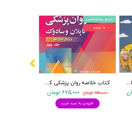
مرجع روانشناسی
۱۰ درصد
پکیج سوالات کنکور کارشناسی ارشد روانشناسی (بالینی، عمومی و تربیتی) با پاسخنامه تشریحی روان آموز
کتاب خلاصه روان پزشکی کاپلان و سادوک ویراست دوازدهم 2022 - جلد4- بنجامین جیمز سادوک ، ویرجینیا آلکوت سادوک ، پدرو روئیز - نشر ارجمند
۶۷۵,۰۰۰ تومان
۷۵۰,۰۰۰ تومان
افزودن به سبد خرید