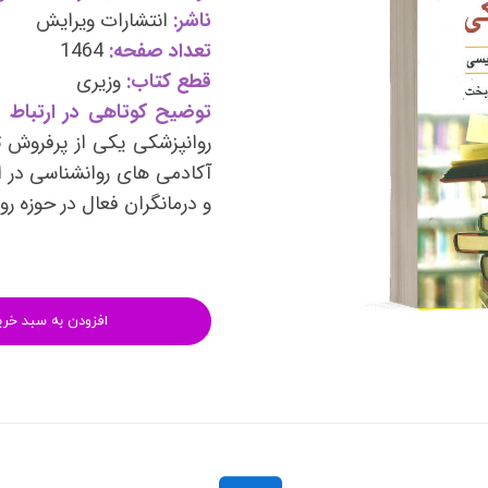
وی
کتب فرزندپروری و تربیت کودک
ناشر:
انتشارات ویرایش
تعداد صفحه:
1464
وانبخشی
کتب روانشناسی خانواده
قطع کتاب:
وزیری
های روانشناسی (تست شخصیت)
کتب فن بیان و سخنوری
توضیح کوتاهی در ارتباط ب
روانپزشکی یکی از پرفروش ت
آکادمی های روانشناسی در ا
و درمانگران فعال در حوزه ر
افزودن به سبد خری