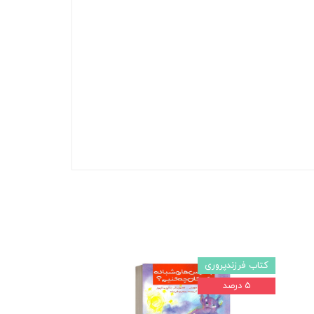
کتاب فرزندپروری
۵ درصد