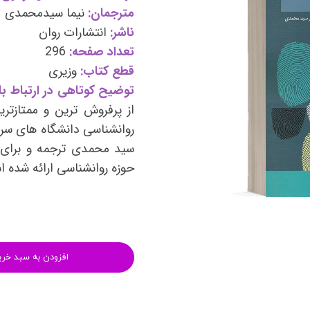
وی
کتب فرزندپروری و تربیت کودک
مترجمان:
نیما سیدمحمدی
ناشر:
انتشارات روان
وانبخشی
کتب روانشناسی خانواده
تعداد صفحه:
296
های روانشناسی (تست شخصیت)
کتب فن بیان و سخنوری
قطع کتاب:
وزیری
توضیح کوتاهی در ارتباط با
از پرفروش ترین و ممتازت
روانشناسی دانشگاه های سرا
سید محمدی ترجمه و برای ع
حوزه روانشناسی ارائه شده 
افزودن به سبد خری