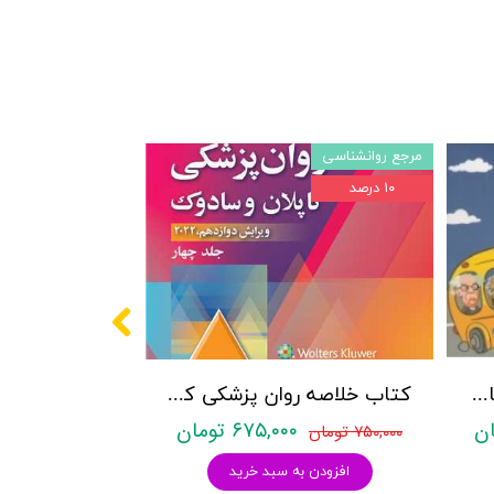
مرجع روانشناسی
۱۰ درصد
پکیج سوالات کنکور کارشناسی ارشد روانشناسی (بالینی، عمومی و تربیتی) با پاسخنامه تشریحی روان آموز
کتاب خلاصه روان پزشکی کاپلان و سادوک ویراست دوازدهم 2022 - جلد4- بنجامین جیمز سادوک ، ویرجینیا آلکوت سادوک ، پدرو روئیز - نشر ارجمند
۶۷۵,۰۰۰ تومان
۷۵۰,۰۰۰ تومان
افزودن به سبد خرید