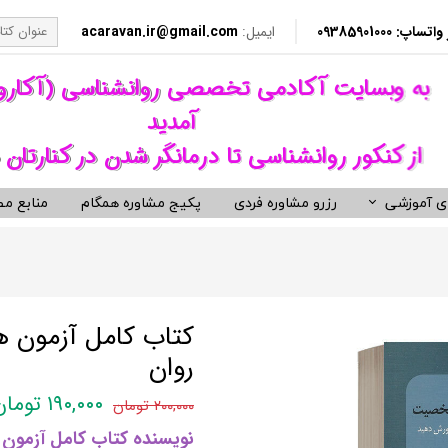
​​ 09385901000
ایمیل:
acaravan.ir@gmail.com
​به وبسایت آکادمی تخصصی روانشناسی (آکار
آمدید ​​​​​​​
از کنکور روانشناسی تا درمانگر شدن در کنارتان 
ی آموزشی
رزرو مشاوره فردی
پکیج مشاوره همگام
منابع مط
کردهای درمانی (رواندرمانی)
ی مشاوره ای کنکور روانشناسی
نکور ارشد روانشناسی وزارت بهداشت
ویدیوهای روانشناسی و روان درمانی
کتب توسعه فردی، رمان و روان شنا
ناختی رفتاری CBT
معروف ترین کتب روانشناسی دنیا
مانی دیالکتیکال DBT
کتب حوزه توسعه فردی
کتاب کامل آزمون ه
 درمانی ST
کتب انگیزشی و موفقیت
روان
فتاری BT
کتب رمان برگزیده
۱۹۰,۰۰۰ تومان
۲۰۰,۰۰۰ تومان
رمانگری روان شناسی
کتب زندگی زناشویی و ازدواج
نویسنده کتاب کامل آزمو