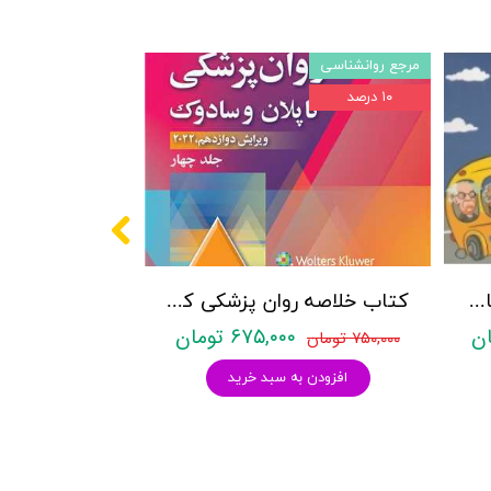
مرجع روانشناسی
۱۰ درصد
پکیج سوالات کنکور کارشناسی ارشد روانشناسی (بالینی، عمومی و تربیتی) با پاسخنامه تشریحی روان آموز
کتاب خلاصه روان پزشکی کاپلان و سادوک ویراست دوازدهم 2022 - جلد4- بنجامین جیمز سادوک ، ویرجینیا آلکوت سادوک ، پدرو روئیز - نشر ارجمند
۶۷۵,۰۰۰ تومان
۷۵۰,۰۰۰ تومان
افزودن به سبد خرید