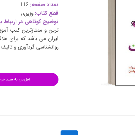
وی
کتب فرزندپروری و تربیت کودک
تعداد صفحه:
112
قطع کتاب:
وزیری
وانبخشی
کتب روانشناسی خانواده
توضیح کوتاهی در ارتباط با
های روانشناسی (تست شخصیت)
کتب فن بیان و سخنوری
ترین و ممتازترین کتب آموز
ایران می باشد که برای علاق
روانشناسی گردآوری و تالیف
افزودن به سبد خری