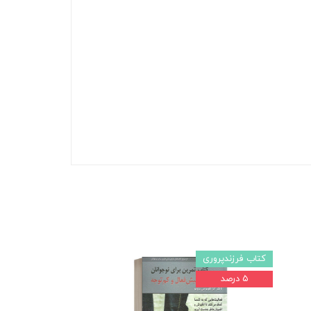
کتاب فرزندپروری
۵ درصد