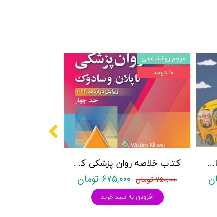
مرجع روانشناسی
۱۰ درصد
پکیج سوالات کنکور کارشناسی ارشد روانشناسی (بالینی، عمومی و تربیتی) با پاسخنامه تشریحی روان آموز
کتاب خلاصه روان پزشکی کاپلان و سادوک ویراست دوازدهم 2022 - جلد4- بنجامین جیمز سادوک ، ویرجینیا آلکوت سادوک ، پدرو روئیز - نشر ارجمند
۶۷۵,۰۰۰ تومان
۷۵۰,۰۰۰ تومان
افزودن به سبد خرید