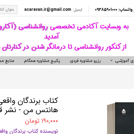
​​ 09385901000
ایمیل:
acaravan.ir@gmail.com
​به وبسایت آکادمی تخصصی روانشناسی (آکار
آمدید ​​​​​​​
از کنکور روانشناسی تا درمانگر شدن در کنارتان 
ی آموزشی
رزرو مشاوره فردی
پکیج مشاوره همگام
منابع مط
کردهای درمانی (رواندرمانی)
ی مشاوره ای کنکور روانشناسی
نکور ارشد روانشناسی وزارت بهداشت
ویدیوهای روانشناسی و روان درمانی
کتب توسعه فردی، رمان و روان شنا
ناختی رفتاری CBT
معروف ترین کتب روانشناسی دنیا
مانی دیالکتیکال DBT
کتب حوزه توسعه فردی
کتاب برندگان واقعی
 درمانی ST
کتب انگیزشی و موفقیت
هانتس من - نشر ق
فتاری BT
کتب رمان برگزیده
۱۹۰,۰۰۰ تومان
رمانگری روان شناسی
کتب زندگی زناشویی و ازدواج
نویسنده کتاب برندگان واقع