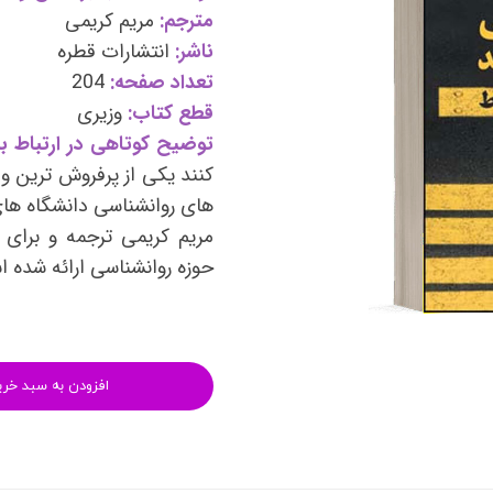
وی
کتب فرزندپروری و تربیت کودک
مترجم:
مریم کریمی
ناشر:
انتشارات قطره
وانبخشی
کتب روانشناسی خانواده
تعداد صفحه:
204
های روانشناسی (تست شخصیت)
کتب فن بیان و سخنوری
قطع کتاب:
وزیری
توضیح کوتاهی در ارتباط با
کنند یکی از پرفروش ترین و
های روانشناسی دانشگاه های
مریم کریمی ترجمه و برای ع
حوزه روانشناسی ارائه شده 
افزودن به سبد خری