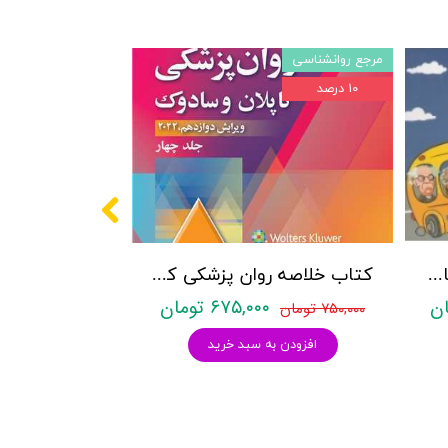
مرجع روانشناسی
۱۰ درصد
پکیج سوالات کنکور کارشناسی ارشد روانشناسی (بالینی، عمومی و تربیتی) با پاسخنامه تشریحی روان آموز
کتاب خلاصه روان پزشکی کاپلان و سادوک ویراست دوازدهم 2022 - جلد4- بنجامین جیمز سادوک ، ویرجینیا آلکوت سادوک ، پدرو روئیز - نشر ارجمند
۶۷۵,۰۰۰ تومان
۷۵۰,۰۰۰ تومان
افزودن به سبد خرید