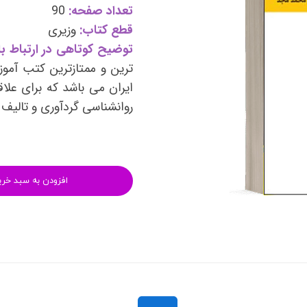
وی
کتب فرزندپروری و تربیت کودک
تعداد صفحه:
90
قطع کتاب:
وزیری
وانبخشی
کتب روانشناسی خانواده
توضیح کوتاهی در ارتباط با
های روانشناسی (تست شخصیت)
کتب فن بیان و سخنوری
ترین و ممتازترین کتب آموز
ایران می باشد که برای علاق
روانشناسی گردآوری و تالیف
افزودن به سبد خری