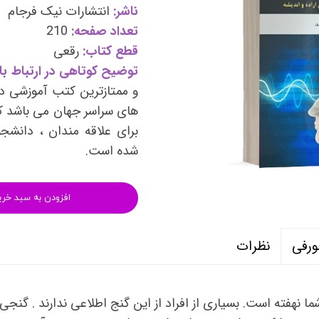
وی
کتب فرزندپروری و تربیت کودک
ناشر:
انتشارات نیک فرجام
تعداد صفحه:
210
وانبخشی
کتب روانشناسی خانواده
قطع کتاب:
رقعی
های روانشناسی (تست شخصیت)
کتب فن بیان و سخنوری
توضیح کوتاهی در ارتباط با 
و ممتازترین کتب آموزشی در
های سراسر جهان می باشد که
برای علاقه مندان ، دانشجو
شده است.
افزودن به سبد خری
نظرات
ورفی
ا نهفته است. بسیاری از افراد از این گنج اطلاعی ندارند . گنجی