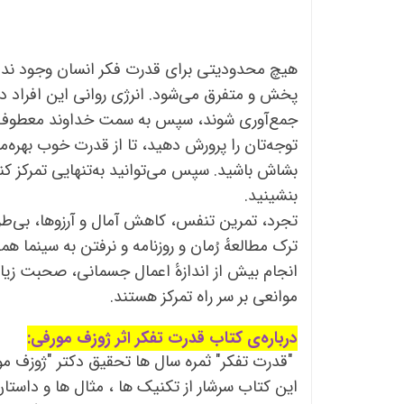
هیچ محدودیتی برای قدرت فکر انسان وجود ندارد
پخش و متفرق می‌شود. انرژی روانی این افراد در
جمع‌آوری شوند، سپس به سمت خداوند معطوف 
توجه‌تان را پرورش دهید، تا از قدرت خوب بهره‌م
بنشینید.
تجرد، تمرین تنفس، کاهش آمال و آرزوها، بی‌
ترک مطالعهٔ رُمان و روزنامه و نرفتن به سینما ه
انجام بیش از اندازهٔ اعمال جسمانی، صحبت زیاد،
موانعی بر سر راه تمرکز هستند.
درباره‌ی کتاب قدرت تفکر اثر ژوزف مورفی:
"قدرت تفکر" ثمره سال ها تحقیق دکتر "ژوزف م
این کتاب سرشار از تکنیک ها ، مثال ها و داست