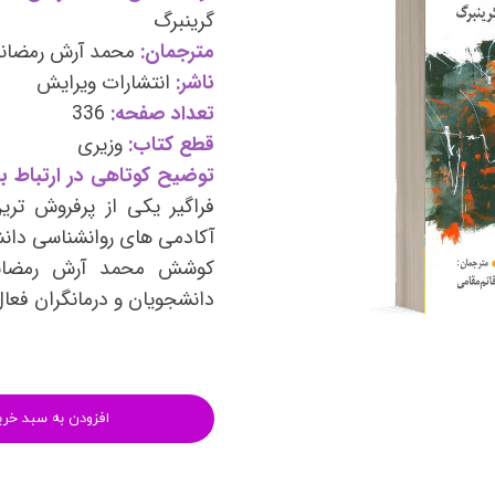
وی
کتب فرزندپروری و تربیت کودک
گرینبرگ
مترجمان:
محمد آرش رمضانی
وانبخشی
کتب روانشناسی خانواده
ناشر:
انتشارات ویرایش
های روانشناسی (تست شخصیت)
کتب فن بیان و سخنوری
تعداد صفحه:
336
قطع کتاب:
وزیری
توضیح کوتاهی در ارتباط با
فراگیر یکی از پرفروش تر
آکادمی های روانشناسی دانشگ
کوشش محمد آرش رمضانی 
دانشجویان و درمانگران فعال
افزودن به سبد خری