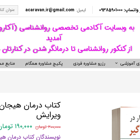
​​ 09385901000
ایمیل:
acaravan.ir@gmail.com
​به وبسایت آکادمی تخصصی روانشناسی (آکار
آمدید ​​​​​​​
از کنکور روانشناسی تا درمانگر شدن در کنارتان 
ی آموزشی
رزرو مشاوره فردی
پکیج مشاوره همگام
منابع مط
کردهای درمانی (رواندرمانی)
ی مشاوره ای کنکور روانشناسی
نکور ارشد روانشناسی وزارت بهداشت
ویدیوهای روانشناسی و روان درمانی
کتب توسعه فردی، رمان و روان شنا
ناختی رفتاری CBT
معروف ترین کتب روانشناسی دنیا
مانی دیالکتیکال DBT
کتب حوزه توسعه فردی
کتاب درمان هیجان م
 درمانی ST
کتب انگیزشی و موفقیت
ویرایش
فتاری BT
کتب رمان برگزیده
۱۹۰,۰۰۰ تومان
۲۰۰,۰۰۰ تومان
رمانگری روان شناسی
کتب زندگی زناشویی و ازدواج
نویسندگان کتاب درمان هیجا