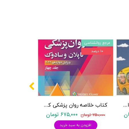
مرجع روانشناسی
۱۰ درصد
پکیج سوالات کنکور کارشناسی ارشد روانشناسی (بالینی، عمومی و تربیتی) با پاسخنامه تشریحی روان آموز
کتاب خلاصه روان پزشکی کاپلان و سادوک ویراست دوازدهم 2022 - جلد4- بنجامین جیمز سادوک ، ویرجینیا آلکوت سادوک ، پدرو روئیز - نشر ارجمند
۶۷۵,۰۰۰ تومان
۷۵۰,۰۰۰ تومان
افزودن به سبد خرید