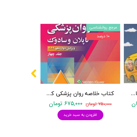
مرجع روانشناسی
۱۰ درصد
پکیج سوالات کنکور کارشناسی ارشد روانشناسی (بالینی، عمومی و تربیتی) با پاسخنامه تشریحی روان آموز
کتاب خلاصه روان پزشکی کاپلان و سادوک ویراست دوازدهم 2022 - جلد4- بنجامین جیمز سادوک ، ویرجینیا آلکوت سادوک ، پدرو روئیز - نشر ارجمند
۶۷۵,۰۰۰ تومان
۷۵۰,۰۰۰ تومان
افزودن به سبد خرید