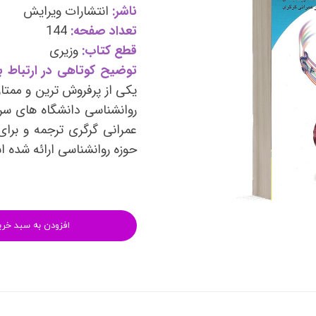
وی
کتب فرزندپروری و تربیت کودک
ناشر:
انتشارات ویرایش
تعداد صفحه:
144
وانبخشی
کتب روانشناسی خانواده
قطع کتاب:
وزیری
های روانشناسی (تست شخصیت)
کتب فن بیان و سخنوری
توضیح کوتاهی در ارتباط ب
یکی از پرفروش ترین و ممتا
روانشناسی دانشگاه های سرا
عمرانی گرگری ترجمه و برای
حوزه روانشناسی ارائه شده 
افزودن به سبد خری