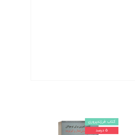
کتاب فرزندپروری
۵ درصد