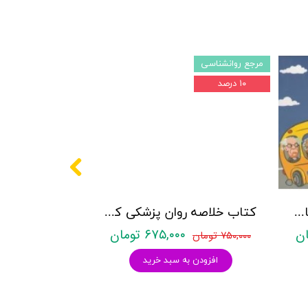
مرجع روانشناسی
۱۰ درصد
پکیج سوالات کنکور کارشناسی ارشد روانشناسی (بالینی، عمومی و تربیتی) با پاسخنامه تشریحی روان آموز
کتاب خلاصه روان پزشکی کاپلان و سادوک ویراست دوازدهم 2022 - جلد4- بنجامین جیمز سادوک ، ویرجینیا آلکوت سادوک ، پدرو روئیز - نشر ارجمند
۶۷۵,۰۰۰ تومان
۷۵۰,۰۰۰ تومان
افزودن به سبد خرید