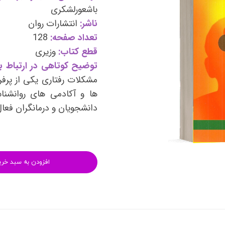
وی
کتب فرزندپروری و تربیت کودک
باشعورلشکری
ناشر:
انتشارات روان
وانبخشی
کتب روانشناسی خانواده
تعداد صفحه:
128
های روانشناسی (تست شخصیت)
کتب فن بیان و سخنوری
قطع کتاب:
وزیری
توضیح کوتاهی در ارتباط با
مشكلات رفتاری یکی از پرف
ها و آکادمی های روانشنا
دانشجویان و درمانگران فعا
افزودن به سبد خری