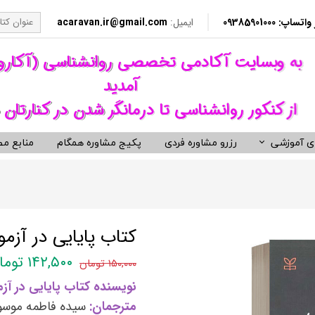
​​ 09385901000
ایمیل:
acaravan.ir@gmail.com
​به وبسایت آکادمی تخصصی روانشناسی (آکار
آمدید ​​​​​​​
از کنکور روانشناسی تا درمانگر شدن در کنارتان 
ی آموزشی
رزرو مشاوره فردی
پکیج مشاوره همگام
منابع مط
کردهای درمانی (رواندرمانی)
ی مشاوره ای کنکور روانشناسی
نکور ارشد روانشناسی وزارت بهداشت
ویدیوهای روانشناسی و روان درمانی
کتب توسعه فردی، رمان و روان شنا
ناختی رفتاری CBT
معروف ترین کتب روانشناسی دنیا
مانی دیالکتیکال DBT
کتب حوزه توسعه فردی
کتاب پایایی در آزمو
 درمانی ST
کتب انگیزشی و موفقیت
۱۴۲,۵۰۰ تومان
۱۵۰,۰۰۰ تومان
فتاری BT
کتب رمان برگزیده
نویسنده کتاب پایایی در آزمو
رمانگری روان شناسی
کتب زندگی زناشویی و ازدواج
مترجمان:
سیده فاطمه موسوی 