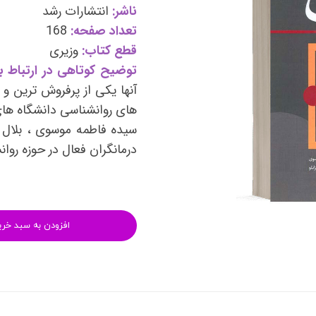
وی
کتب فرزندپروری و تربیت کودک
ناشر:
انتشارات رشد
تعداد صفحه:
168
وانبخشی
کتب روانشناسی خانواده
قطع کتاب:
وزیری
های روانشناسی (تست شخصیت)
کتب فن بیان و سخنوری
توضیح کوتاهی در ارتباط با
آنها یکی از پرفروش ترین و
های روانشناسی دانشگاه های
سیده فاطمه موسوی ، بلال ای
درمانگران فعال در حوزه روا
افزودن به سبد خری