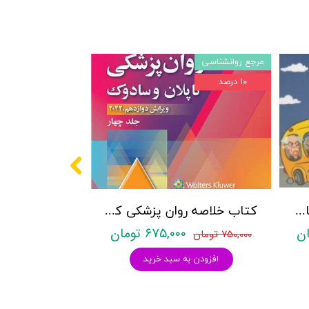
مرجع روانشناسی
۱۰ درصد
پکیج سوالات کنکور کارشناسی ارشد روانشناسی (بالینی، عمومی و تربیتی) با پاسخنامه تشریحی روان آموز
کتاب خلاصه روان پزشکی کاپلان و سادوک ویراست دوازدهم 2022 - جلد4- بنجامین جیمز سادوک ، ویرجینیا آلکوت سادوک ، پدرو روئیز - نشر ارجمند
۶۷۵,۰۰۰ تومان
۷۵۰,۰۰۰ تومان
افزودن به سبد خرید