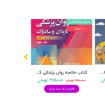
مرجع روانشناسی
۱۰ درصد
پکیج سوالات کنکور کارشناسی ارشد روانشناسی (بالینی، عمومی و تربیتی) با پاسخنامه تشریحی روان آموز
کتاب خلاصه روان پزشکی کاپلان و سادوک ویراست دوازدهم 2022 - جلد4- بنجامین جیمز سادوک ، ویرجینیا آلکوت سادوک ، پدرو روئیز - نشر ارجمند
۶۷۵,۰۰۰ تومان
۷۵۰,۰۰۰ تومان
افزودن به سبد خرید