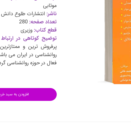
وی
کتب فرزندپروری و تربیت کودک
موتابی
ناشر:
انتشارات طلوع دانش
وانبخشی
کتب روانشناسی خانواده
تعداد صفحه:
280
های روانشناسی (تست شخصیت)
کتب فن بیان و سخنوری
قطع کتاب:
وزیری
توضیح کوتاهی در ارتباط ب
پرفروش ترین و ممتازتری
روانشناسی در ایران می باشد
فعال در حوزه روانشناسی گر
افزودن به سبد خری