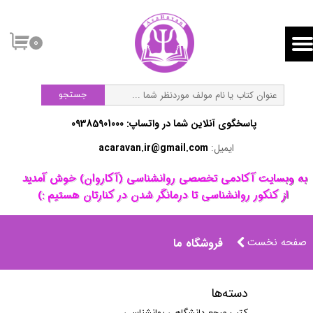
۰
جستجو
پاسخگوی آنلاین شما در واتساپ:​​​​​​​ 09385901000
ایمیل:
acaravan.ir@gmail.com
​به وبسایت آکادمی تخصصی روانشناسی (آکاروان) خوش آمدید ​​​​​​​
از کنکور روانشناسی تا درمانگر شدن در کنارتان هستیم :)
صفحه نخست
فروشگاه ما
دسته‌ها
کتب مرجع دانشگاهی روانشناسی