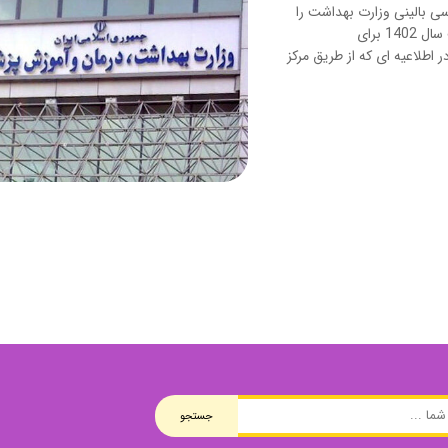
وی
کتب فرزندپروری و تربیت کودک
سی بالینی وزارت بهداشت را
پاسخ می دهد. منابع آزمون کارشناسی ارشد وزارت بهداشت سال 1402 برای
وانبخشی
کتب روانشناسی خانواده
اطلاعیه ای که از طریق مرکز
های روانشناسی (تست شخصیت)
کتب فن بیان و سخنوری
جستجو