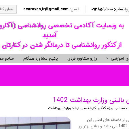
​​ 09385901000
ایمیل:
acaravan.ir@gmail.com
​به وبسایت آکادمی تخصصی روانشناسی (آکار
آمدید ​​​​​​​
از کنکور روانشناسی تا درمانگر شدن در کنارتان 
ی آموزشی
رزرو مشاوره فردی
پکیج مشاوره همگام
منابع مط
کردهای درمانی (رواندرمانی)
ی مشاوره ای کنکور روانشناسی
نکور ارشد روانشناسی وزارت بهداشت
ویدیوهای روانشناسی و روان درمانی
کتب توسعه فردی، رمان و روان شنا
ناختی رفتاری CBT
معروف ترین کتب روانشناسی دنیا
مانی دیالکتیکال DBT
کتب حوزه توسعه فردی
الینی وزارت بهداشت 1402
 درمانی ST
کتب انگیزشی و موفقیت
،
مطالب ویژه کنکور کارشناسی ارشد وزارت بهداشت
فتاری BT
کتب رمان برگزیده
ی از دغدغه های اصلی این
رمانگری روان شناسی
کتب زندگی زناشویی و ازدواج
روزهای داوطلبین کنکور کارشناسی ارشد روانشناسی بالینی سال 1402 می باشد و یافتن بهترین