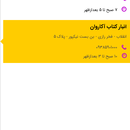
7 صبح تا 5 بعدازظهر
انبار کتاب آکاروان
انقلاب - فخر رازی - بن بست نیکپور - پلاک 5
09385901000
10 صبح تا 3 بعدازظهر